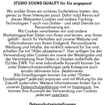
STUDIO SOUND QUALITY für Sie angepasst
Aktiv
Funktionale
STUDIOART B100 BASS
Wir wollen Ihnen ein sicheres Surferlebnis bieten, das
genau zu Ihren Interessen passt. Dafür nutzt Revox auf
MODULE
Inaktiv
Marketing
diesen Webseiten Cookies und andere Tracking-
Technologien ? auch von Dritten - und setzt Dienste zur
Personalisierung ein.
995,00 € *
Mit Cookies verarbeiten wir und andere
Inaktiv
Tracking
Marketingpartner Daten von Ihnen und lernen, was Ihnen
Preis pro:
1 Stück
gefällt - durch Ihr Verhalten auf unserer Website und
Farbe:
Informationen von Ihrem Endgerät. Personalisierte
Inaktiv
Personalisierung
Werbung und Inhalte, die wirklich relevant für Sie sind,
Menge:
erhalten Sie mit ?Alles akzeptieren?. Hier willigen Sie der
Verwendung aller Cookies ein sowie der Weitergabe und
der Verarbeitung Ihrer Daten in Staaten außerhalb der
Inaktiv
In den
Warenkorb
Service
EU/des EWR. Für eine individuelle Auswahl können Sie
unter Datenschutzeinstellungen jede Kategorie auch
einzeln aktivieren bzw. deaktivieren.
Alle Einwilligungen können Sie unter ?Daten-
Einstellungen? jederzeit anpassen und mit Wirkung für die
Das Revox STUDIOART B100 Bass Module ist ein
Zukunft widerrufen. Weitere Informationen finden Sie in
unseren
Datenschutzerklärung
und im
Impressum
. Sie
Bassreflex-Subwoofer mit dynamikoptimierter, präziser
können Ihre Auswahl der Verwendung von Cookies
Basswiedergabe und geringsten Verzerrungen.
jederzeit
speichern
.
Integrierte Dualport Bassreflextechnologie.
Datenschutzeinstellungen