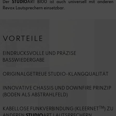
Der
STUDIO
ART B100 ist auch universell mit anderen
Revox Lautsprechern einsetzbar.
VORTEILE
EINDRUCKSVOLLE UND PRÄZISE
BASSWIEDERGABE
ORIGINALGETREUE STUDIO-KLANGQUALITÄT
INNOVATIVE CHASSIS UND DOWNFIRE PRINZIP
(BODEN ALS ABSTRAHLFELD)
TM
KABELLOSE FUNKVERBINDUNG (KLEERNET
) ZU
ANDEREN
STUDIO
ART LAUTSPRECHERN