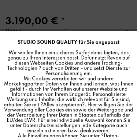
3.190,00 € *
Menge:
STUDIO SOUND QUALITY für Sie angepasst
Aktiv
Funktionale
In den
Warenkorb
Wir wollen Ihnen ein sicheres Surferlebnis bieten, das
genau zu Ihren Interessen passt. Dafür nutzt Revox auf
Inaktiv
Marketing
diesen Webseiten Cookies und andere Tracking-
Technologien ? auch von Dritten - und setzt Dienste zur
Der B226 CD-Spieler wurde von 1986-1994 gebaut. Er ist
Personalisierung ein.
Mit Cookies verarbeiten wir und andere
Inaktiv
Tracking
ausgezeichnet für seine innovative Technologie und die
Marketingpartner Daten von Ihnen und lernen, was Ihnen
High Fidelity Klangqualität. Als Hersteller revidieren wir
gefällt - durch Ihr Verhalten auf unserer Website und
Informationen von Ihrem Endgerät. Personalisierte
seit Jahrzehnten mit Originalersatzteilen unsere Revox
Inaktiv
Personalisierung
Werbung und Inhalte, die wirklich relevant für Sie sind,
Geräte. Sie erhalten den B226 bei uns komplett
erhalten Sie mit ?Alles akzeptieren?. Hier willigen Sie der
generalüberholt und aufbereitet. Als beeindruckendes
Verwendung aller Cookies ein sowie der Weitergabe und
der Verarbeitung Ihrer Daten in Staaten außerhalb der
Inaktiv
Service
Endresultat entsteht ein neuwertiges Produkt.
EU/des EWR. Für eine individuelle Auswahl können Sie
unter Datenschutzeinstellungen jede Kategorie auch
einzeln aktivieren bzw. deaktivieren.
Alle Einwilligungen können Sie unter ?Daten-