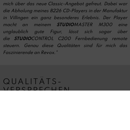
mich über das neue Classic-Angebot gefreut. Dabei war
die Abholung meines B226 CD-Players in der Manufaktur
in Villingen ein ganz besonderes Erlebnis. Der Player
macht an meinem
STUDIO
MASTER M300 eine
unglaublich gute Figur, lässt sich sogar über
die
STUDIO
CONTROL C200 Fernbedienung remote
steuern. Genau diese Qualitäten sind für mich das
Faszinierende an Revox."
QUALITÄTS-
VERSPRECHEN
Das Revox Qualitätsversprechen:
»Jedes Revox Produkt ist die sichere Investition in ein
langes Leben mit Musik – Premium Service inklusive.«