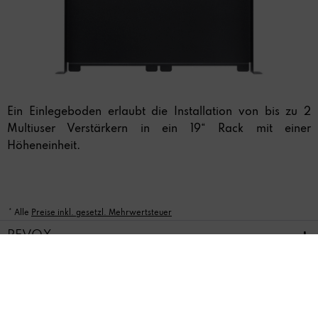
Ein Einlegeboden erlaubt die Installation von bis zu 2
Multiuser Verstärkern in ein 19“ Rack mit einer
Höheneinheit.
* Alle
Preise inkl. gesetzl. Mehrwertsteuer
REVOX
FEEDBACK & SERVICE
NEWSLETTER