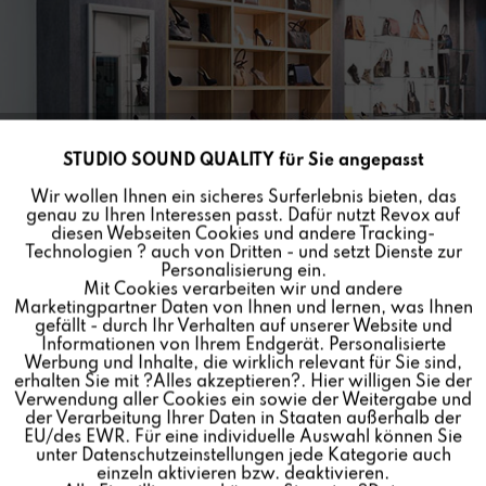
STUDIO SOUND QUALITY für Sie angepasst
Aktiv
Funktionale
Wir wollen Ihnen ein sicheres Surferlebnis bieten, das
genau zu Ihren Interessen passt. Dafür nutzt Revox auf
Inaktiv
Marketing
diesen Webseiten Cookies und andere Tracking-
Technologien ? auch von Dritten - und setzt Dienste zur
Personalisierung ein.
Mit Cookies verarbeiten wir und andere
Inaktiv
Tracking
Marketingpartner Daten von Ihnen und lernen, was Ihnen
gefällt - durch Ihr Verhalten auf unserer Website und
Informationen von Ihrem Endgerät. Personalisierte
Inaktiv
Personalisierung
Werbung und Inhalte, die wirklich relevant für Sie sind,
erhalten Sie mit ?Alles akzeptieren?. Hier willigen Sie der
Verwendung aller Cookies ein sowie der Weitergabe und
der Verarbeitung Ihrer Daten in Staaten außerhalb der
Inaktiv
Service
EU/des EWR. Für eine individuelle Auswahl können Sie
MULTIUSER 19"
unter Datenschutzeinstellungen jede Kategorie auch
einzeln aktivieren bzw. deaktivieren.