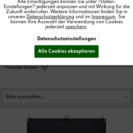
EINLEGEBODEN
Alle Einwilligungen können Sie unter ?Daten-
Einstellungen? jederzeit anpassen und mit Wirkung für die
Zukunft widerrufen. Weitere Informationen finden Sie in
unseren
Datenschutzerklärung
und im
Impressum
. Sie
können Ihre Auswahl der Verwendung von Cookies
jederzeit
speichern
.
erlaubt die Installation von bis zu 2 Multiuser Verstärkern
Datenschutzeinstellungen
in ein 19“ Rack mit einer Höheneinheit.
Alle Cookies akzeptieren
Händler finden