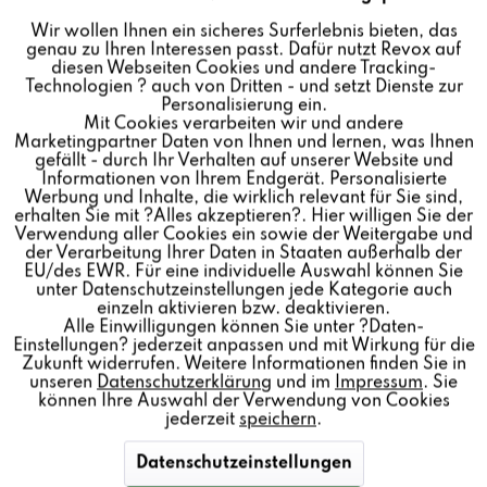
Wir wollen Ihnen ein sicheres Surferlebnis bieten, das
genau zu Ihren Interessen passt. Dafür nutzt Revox auf
Inaktiv
Marketing
diesen Webseiten Cookies und andere Tracking-
Technologien ? auch von Dritten - und setzt Dienste zur
Personalisierung ein.
Mit Cookies verarbeiten wir und andere
Inaktiv
Tracking
Marketingpartner Daten von Ihnen und lernen, was Ihnen
gefällt - durch Ihr Verhalten auf unserer Website und
Informationen von Ihrem Endgerät. Personalisierte
INV HEX COVER
Inaktiv
Personalisierung
Werbung und Inhalte, die wirklich relevant für Sie sind,
erhalten Sie mit ?Alles akzeptieren?. Hier willigen Sie der
Verwendung aller Cookies ein sowie der Weitergabe und
der Verarbeitung Ihrer Daten in Staaten außerhalb der
Inaktiv
Service
EU/des EWR. Für eine individuelle Auswahl können Sie
unter Datenschutzeinstellungen jede Kategorie auch
einzeln aktivieren bzw. deaktivieren.
Alle Einwilligungen können Sie unter ?Daten-
Kunststoffgehäuse mit Kabeldurchführung schützt den
Einstellungen? jederzeit anpassen und mit Wirkung für die
INV HEX vor äußeren Beschädigungen sowie
Zukunft widerrufen. Weitere Informationen finden Sie in
unseren
Datenschutzerklärung
und im
Impressum
. Sie
Feuchtigkeit oder Schmutz.
können Ihre Auswahl der Verwendung von Cookies
jederzeit
speichern
.
Datenschutzeinstellungen