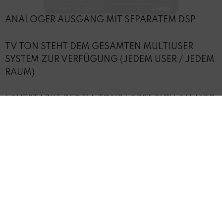
ANALOGER AUSGANG MIT SEPARATEM DSP
TV TON STEHT DEM GESAMTEN MULTIUSER
SYSTEM ZUR VERFÜGUNG (JEDEM USER / JEDEM
RAUM)
LAUTSTÄRKE DES TV-TONS LÄSST SICH AM M30
MULTIUSER AMPLIFIER MIT DER ORIGINALEN
TV-FERNBEDIENUNG STEUERN
TECHNISCHE DETAILS