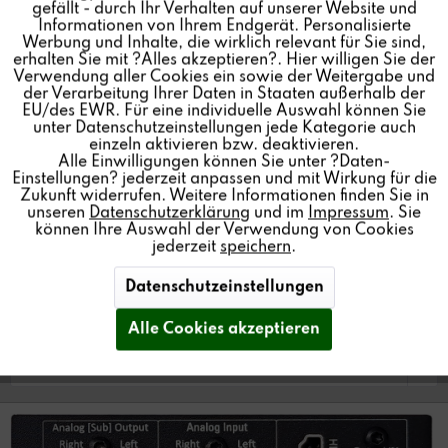
gefällt - durch Ihr Verhalten auf unserer Website und
Informationen von Ihrem Endgerät. Personalisierte
Inaktiv
Personalisierung
Werbung und Inhalte, die wirklich relevant für Sie sind,
erhalten Sie mit ?Alles akzeptieren?. Hier willigen Sie der
I/O-HDMI Modul zur Erweiterung des M30 Multiuser
Verwendung aller Cookies ein sowie der Weitergabe und
der Verarbeitung Ihrer Daten in Staaten außerhalb der
Inaktiv
Service
Amplifiers mit sensitiven Audioeingängen (analog,
EU/des EWR. Für eine individuelle Auswahl können Sie
optisch) und einem HDMI ARC Eingang, sowie einem
unter Datenschutzeinstellungen jede Kategorie auch
einzeln aktivieren bzw. deaktivieren.
konfigurierbaren, analogen Audioausgang.
Alle Einwilligungen können Sie unter ?Daten-
Einstellungen? jederzeit anpassen und mit Wirkung für die
Zukunft widerrufen. Weitere Informationen finden Sie in
unseren
Datenschutzerklärung
und im
Impressum
. Sie
können Ihre Auswahl der Verwendung von Cookies
Händler finden
jederzeit
speichern
.
Datenschutzeinstellungen
Alle Cookies akzeptieren